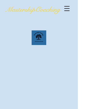
MastershipCoaching