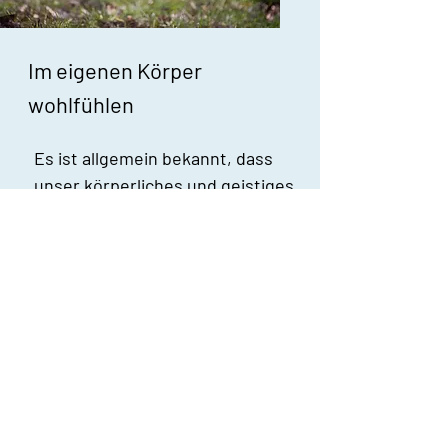
Im eigenen Körper
wohlfühlen
Es ist allgemein bekannt, dass
unser körperliches und geistiges
Wohlbefinden so eng miteinander
verbunden sind, dass wir das eine
nicht ohne das andere haben
können.
Daher streben viele Menschen
danach:
ihre Fitness und ihr körperliches
Wohlgefühl zu steigern